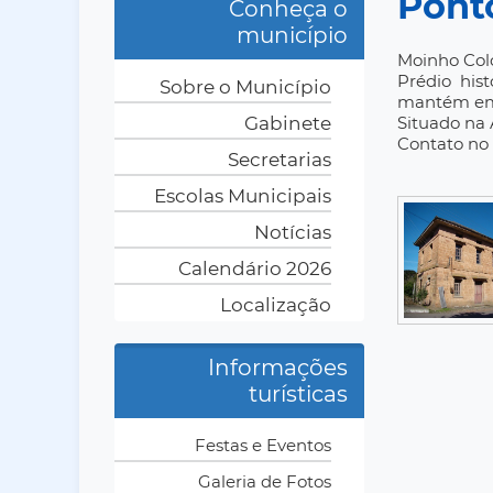
Ponto
Conheça o
município
Moinho Col
Prédio his
Sobre o Município
mantém em 
Gabinete
Situado na 
Contato no 
Secretarias
Escolas Municipais
Notícias
Calendário 2026
Localização
Informações
turísticas
Festas e Eventos
Galeria de Fotos